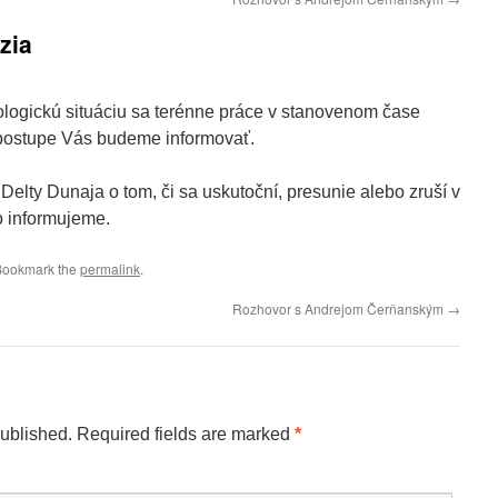
zia
logickú situáciu sa terénne práce v stanovenom čase
stupe Vás budeme informovať.
Delty Dunaja o tom, či sa uskutoční, presunie alebo zruší v
to informujeme.
Bookmark the
permalink
.
Rozhovor s Andrejom Čerňanským
→
published.
Required fields are marked
*