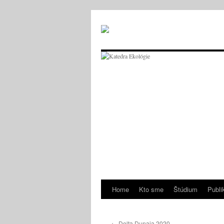
Skip
to
content
Home
Kto sme
Štúdium
Publi
←
Delta Dunaja 2020