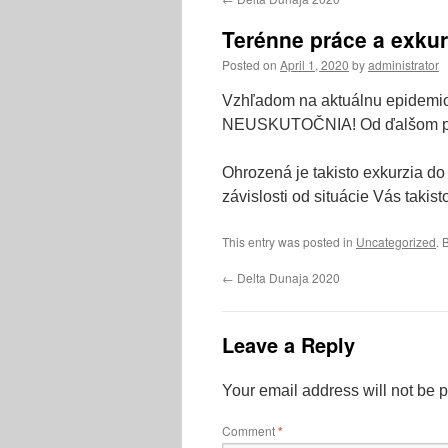
Terénne práce a exkur
Posted on
April 1, 2020
by
administrator
Vzhľadom na aktuálnu epidemio
NEUSKUTOČNIA! Od ďalšom po
Ohrozená je takisto exkurzia do 
závislosti od situácie Vás takis
This entry was posted in
Uncategorized
. 
←
Delta Dunaja 2020
Leave a Reply
Your email address will not be 
Comment
*