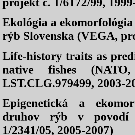
projekt č. 1/6172/99, 1999
Ekológia a ekomorfológia
rýb Slovenska (VEGA, proj
Life-history traits as pred
native fishes (NATO,
LST.CLG.979499, 2003-20
Epigenetická a ekomor
druhov rýb v povodí 
1/2341/05, 2005-2007)