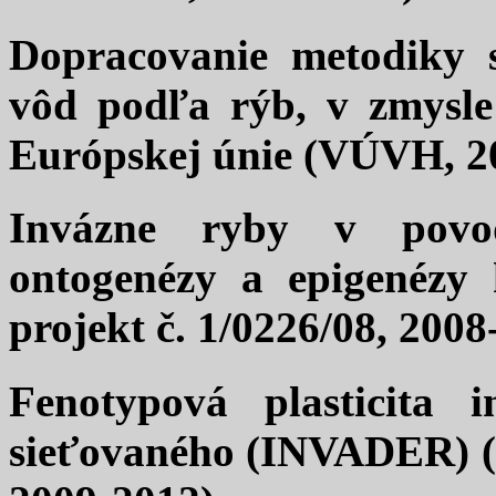
Dopracovanie metodiky s
vôd podľa rýb, v zmysl
Európskej únie (VÚVH, 2
Invázne ryby v povod
ontogenézy a epigenézy 
projekt č. 1/0226/08, 2008
Fenotypová plasticita 
sieťovaného (INVADER) (