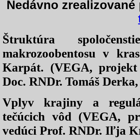
Nedávno zrealizované 
Štruktúra spoločens
makrozoobentosu v kra
Karpát. (VEGA, projekt 
Doc. RNDr. Tomáš Derka,
Vplyv krajiny a regulá
tečúcich vôd (VEGA, pro
vedúci Prof. RNDr. Iľja K