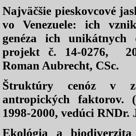
Najväčšie pieskovcové jas
vo Venezuele: ich vzni
genéza ich unikátnych 
projekt č. 14-0276, 2
Roman Aubrecht, CSc.
Štruktúry cenóz v zá
antropických faktorov. 
1998-2000, vedúci RNDr. J
Ekológia a biodiverzi