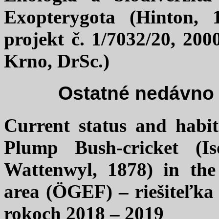
Exopterygota (Hinton,
projekt č. 1/7032/20, 200
Krno, DrSc.)
Ostatné nedávno 
Current status and habit
Plump Bush-cricket (I
Wattenwyl, 1878) in the
area (ÖGEF) – riešiteľka
rokoch 2018 – 2019