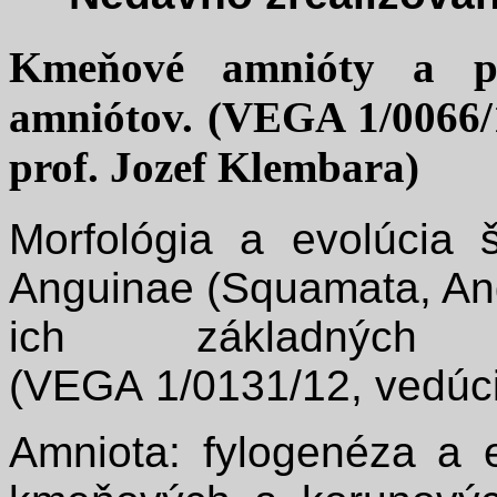
Kmeňové amnióty a pô
amniótov. (VEGA 1/0066/1
prof. Jozef Klembara)
Morfológia a evolúcia 
Anguinae (Squamata, Ang
ich základných s
(VEGA 1/0131/12, vedúci
Amniota: fylogenéza a e