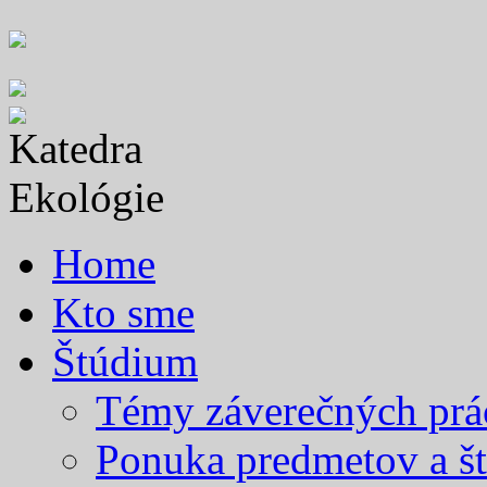
Skip
to
content
Home
Kto sme
Štúdium
Témy záverečných prá
Ponuka predmetov a št