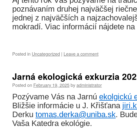
Aj tento rok Vás pozývame na tradi
poznávaním druhej najväčšej riečnej
jednej z najväčších a najzachovale
mokradí. Viac informácií nájdete n
Posted in
Uncategorized
|
Leave a comment
Jarná ekologická exkurzia 20
Posted on
February 19, 2025
by
administrator
Pozývame Vás na Jarnú
ekolgickú 
Bližšie informácie u J. Křišťana
jiri
Derku
tomas.derka@uniba.sk
. Bud
Vaša Katedra ekológie.