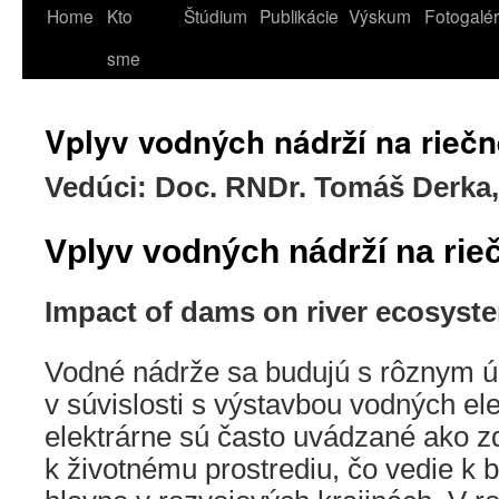
Home
Kto
Štúdium
Publikácie
Výskum
Fotogalér
sme
Vplyv vodných nádrží na rieč
Vedúci: Doc. RNDr. Tomáš Derka
Vplyv vodných nádrží na ri
Impact of dams on river ecosyst
Vodné nádrže sa budujú s rôznym ú
v súvislosti s výstavbou vodných el
elektrárne sú často uvádzané ako zd
k životnému prostrediu, čo vedie k