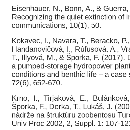
Eisenhauer, N., Bonn, A., & Guerra, 
Recognizing the quiet extinction of 
communications, 10(1), 50.
Kokavec, I., Navara, T., Beracko, P.,
Handanovičová, I., Rúfusová, A., Vr
T., Illyová, M., & Šporka, F. (2017)
a pumped-storage hydropower plant 
conditions and benthic life – a case 
72(6), 652-670.
Krno, I., Tirjaková, E., Bulánková,
Šporka, F., Derka, T., Lukáš, J. (20
nádrže na štruktúru zoobentosu Turc
Univ Proc 2002, 2, Suppl. 1: 107-12