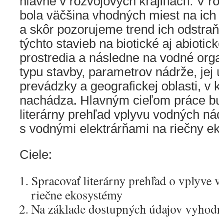
hlavne v rozvojových krajinách. V r
bola väčšina vhodných miest na ich
a skôr pozorujeme trend ich odstra
týchto stavieb na biotické aj abioti
prostredia a následne na vodné org
typu stavby, parametrov nádrže, jej
prevádzky a geografickej oblasti, v 
nachádza. Hlavným cieľom práce b
literárny prehľad vplyvu vodných ná
s vodnými elektrárňami na riečny e
Ciele:
Spracovať literárny prehľad o vplyve
riečne ekosystémy
Na základe dostupných údajov vyhodn