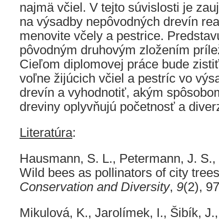
najmä včiel. V tejto súvislosti je za
na výsadby nepôvodných drevín rea
menovite včely a pestrice. Predstav
pôvodným druhovým zložením prílež
Cieľom diplomovej práce bude zisti
voľne žijúcich včiel a pestríc vo v
drevín a vyhodnotiť, akým spôsob
dreviny oplyvňujú početnosť a diver
Literatúra
:
Hausmann, S. L., Petermann, J. S., &
Wild bees as pollinators of city tree
Conservation and Diversity
,
9
(2), 9
Mikulová, K., Jarolímek, I., Šibík, J.,