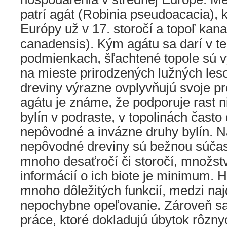
patrí agát (Robinia pseudoacacia), k
Európy už v 17. storočí a topoľ kan
canadensis). Kým agátu sa darí v t
podmienkach, šľachtené topole sú 
na mieste prirodzených lužných les
dreviny výrazne ovplyvňujú svoje pr
agátu je známe, že podporuje rast ni
bylín v podraste, v topolinách často
nepôvodné a invázne druhy bylín. N
nepôvodné dreviny sú bežnou súčas
mnoho desaťročí či storočí, množst
informácií o ich biote je minimum. H
mnoho dôležitých funkcií, medzi najd
nepochybne opeľovanie. Zároveň s
práce, ktoré dokladujú úbytok rôzn