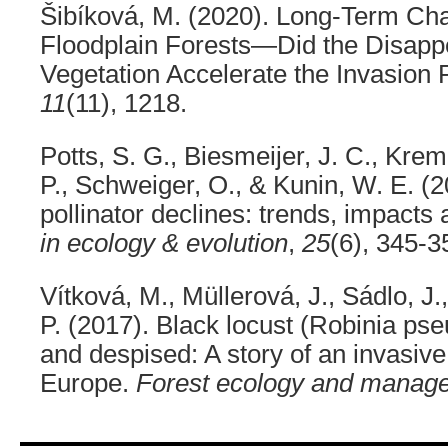
Šibíková, M. (2020). Long-Term Ch
Floodplain Forests—Did the Disapp
Vegetation Accelerate the Invasion
11
(11), 1218.
Potts, S. G., Biesmeijer, J. C., Kr
P., Schweiger, O., & Kunin, W. E. (2
pollinator declines: trends, impacts
in ecology & evolution
,
25
(6), 345-3
Vítková, M., Müllerová, J., Sádlo, J.
P. (2017). Black locust (Robinia ps
and despised: A story of an invasive
Europe.
Forest ecology and manag