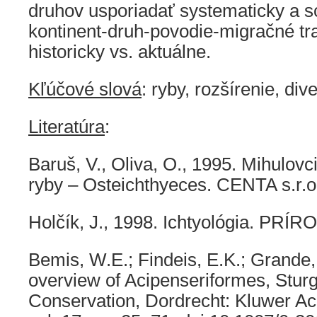
druhov usporiadať systematicky a s
kontinent-druh-povodie-migračné tr
historicky vs. aktuálne.
Kľúčové slová
: ryby, rozšírenie, div
Literatúra
:
Baruš, V., Oliva, O., 1995. Mihulov
ryby – Osteichthyeces. CENTA s.r.o
Holčík, J., 1998. Ichtyológia. PRÍR
Bemis, W.E.; Findeis, E.K.; Grande,
overview of Acipenseriformes, Sturg
Conservation, Dordrecht: Kluwer Ac