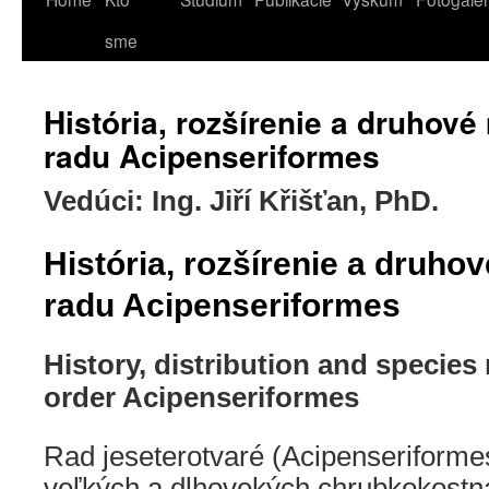
sme
História, rozšírenie a druhové
radu Acipenseriformes
Vedúci: Ing. Jiří Křišťan, PhD.
História, rozšírenie a druho
radu Acipenseriformes
History, distribution and species 
order Acipenseriformes
Rad jeseterotvaré (Acipenseriforme
veľkých a dlhovekých chrubkokostna