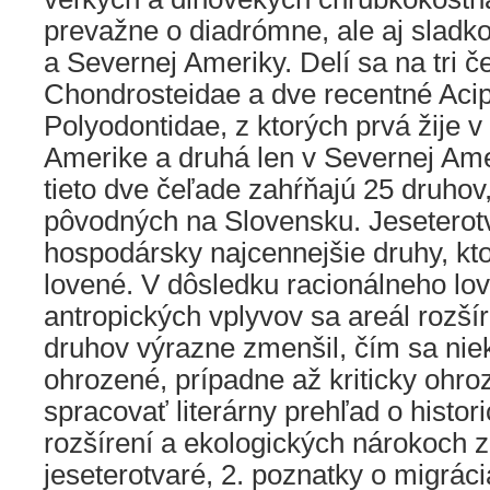
prevažne o diadrómne, ale aj sladk
a Severnej Ameriky. Delí sa na tri č
Chondrosteidae a dve recentné Aci
Polyodontidae, z ktorých prvá žije v
Amerike a druhá len v Severnej Ame
tieto dve čeľade zahŕňajú 25 druhov,
pôvodných na Slovensku. Jeseterotv
hospodársky najcennejšie druhy, kt
lovené. V dôsledku racionálneho lov
antropických vplyvov sa areál rozší
druhov výrazne zmenšil, čím sa niek
ohrozené, prípadne až kriticky ohroz
spracovať literárny prehľad o histo
rozšírení a ekologických nárokoch 
jeseterotvaré, 2. poznatky o migráci