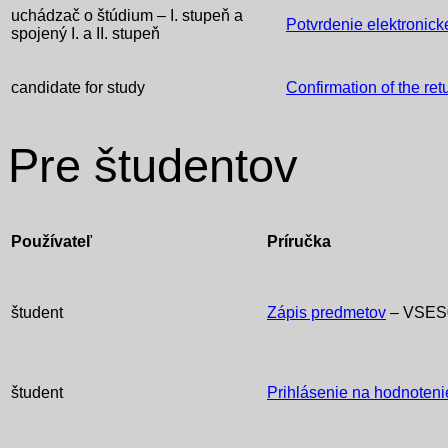
uchádzač o štúdium – I. stupeň a
Potvrdenie elektronick
spojený I. a II. stupeň
candidate for
study
Confirmation of the retu
Pre študentov
Používateľ
Príručka
študent
Zápis predmetov
– VSES
študent
Prihlásenie na hodnoten