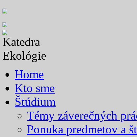
Skip
to
content
Home
Kto sme
Štúdium
Témy záverečných prá
Ponuka predmetov a št