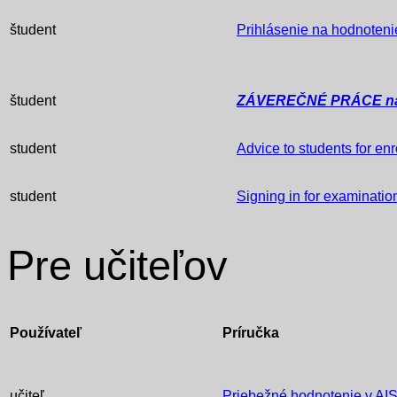
študent
Prihlásenie na hodnoten
študent
ZÁVEREČNÉ PRÁCE n
student
Advice to students for enr
student
Signing in for examinatio
Pre učiteľov
Používateľ
Príručka
učiteľ
Priebežné hodnotenie v AI