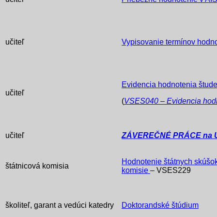
učiteľ
Vypisovanie termínov hodn
Evidencia hodnotenia štud
učiteľ
(
VSES040 – Evidencia hodn
učiteľ
ZÁVEREČNÉ PRÁCE na 
Hodnotenie štátnych skúšok
štátnicová komisia
komisie
– VSES229
školiteľ, garant a vedúci katedry
Doktorandské štúdium