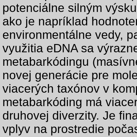
potenciálne silným výsk
ako je napríklad hodnoten
environmentálne vedy, p
využitia eDNA sa výrazne
metabarkódingu (masívn
novej generácie pre mole
viacerých taxónov v kom
metabarkóding má viacer
druhovej diverzity. Je fi
vplyv na prostredie poča