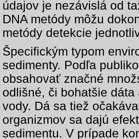
údajov je nezávislá od t
DNA metódy môžu dokonc
metódy detekcie jednotli
Špecifickým typom envir
sedimenty. Podľa publik
obsahovať značné množ
odlišné, či bohatšie dát
vody. Dá sa tiež očakáva
organizmov sa dajú efekt
sedimentu. V prípade ko