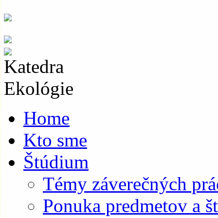
Skip
to
content
Home
Kto sme
Štúdium
Témy záverečných prá
Ponuka predmetov a št