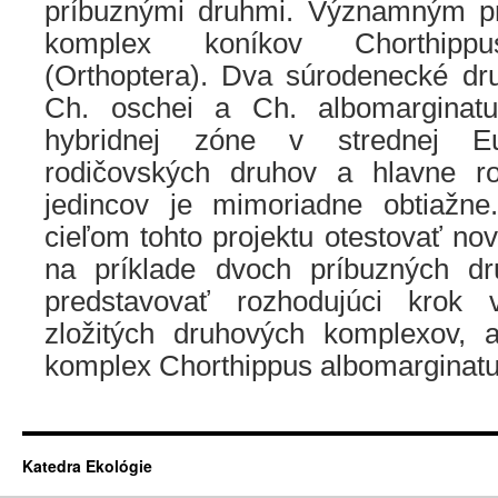
príbuznými druhmi. Významným pr
komplex koníkov Chorthippu
(Orthoptera). Dva súrodenecké dru
Ch. oschei a Ch. albomarginatu
hybridnej zóne v strednej Eur
rodičovských druhov a hlavne ro
jedincov je mimoriadne obtiažne
cieľom tohto projektu otestovať nov
na príklade dvoch príbuzných d
predstavovať rozhodujúci krok v
zložitých druhových komplexov, 
komplex Chorthippus albomarginatu
Katedra Ekológie