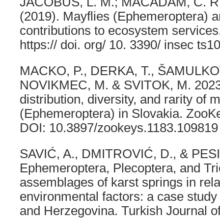
JACOBUS, L. M.; MACADAM, C. R
(2019). Mayflies (Ephemeroptera) a
contributions to ecosystem services.
https:// doi. org/ 10. 3390/ insec ts
MACKO, P., DERKA, T., ŠAMULKO
NOVIKMEC, M. & SVITOK, M. 2023.
distribution, diversity, and rarity of 
(Ephemeroptera) in Slovakia. ZooKe
DOI: 10.3897/zookeys.1183.109819
SAVIĆ, A., DMITROVIĆ, D., & PESI
Ephemeroptera, Plecoptera, and Tri
assemblages of karst springs in rel
environmental factors: a case study 
and Herzegovina. Turkish Journal of