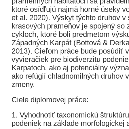
pramenných habitatoch sa pravideln
ktoré osídľujú najmä horné úseky v
et al. 2020). Výskyt týchto druhov v
krasových prameňov je spojený so 
cykloch, ktoré boli predmetom výs
Západných Karpát (Bottová & Derka 
2013). Cieľom práce bude posúdiť
vyvieračiek pre biodiverzitu poden
Karpatoch, ako aj potenciálny význa
ako refúgií chladnomilných druhov v
zmeny.
Ciele diplomovej práce:
1. Vyhodnotiť taxonomickú štruktúru
podeniek na základe morfologickej 