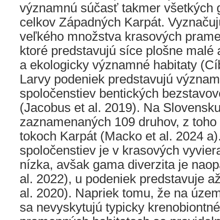
významnú súčasť takmer všetkých 
celkov Západných Karpát. Vyznačuj
veľkého množstva krasových prameň
ktoré predstavujú síce plošne malé
a ekologicky významné habitaty (Cíbi
Larvy podeniek predstavujú význam
spoločenstiev bentických bezstavo
(Jacobus et al. 2019). Na Slovensku
zaznamenaných 109 druhov, z toho
tokoch Karpát (Macko et al. 2024 a).
spoločenstiev je v krasových vyvier
nízka, avšak gama diverzita je naop
al. 2022), u podeniek predstavuje až
al. 2020). Napriek tomu, že na úze
sa nevyskytujú typicky krenobiontné