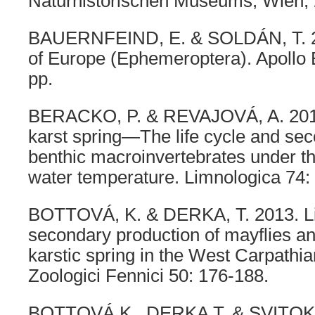
Naturhistorischen Museums, Wien, 
BAUERNFEIND, E. & SOLDÁN, T. 20
of Europe (Ephemeroptera). Apollo 
pp.
BERACKO, P. & REVAJOVÁ, A. 2019. 
karst spring—The life cycle and sec
benthic macroinvertebrates under th
water temperature. Limnologica 74:
BOTTOVÁ, K. & DERKA, T. 2013. Li
secondary production of mayflies and
karstic spring in the West Carpathi
Zoologici Fennici 50: 176-188.
BOTTOVÁ K., DERKA T. & SVITOK,