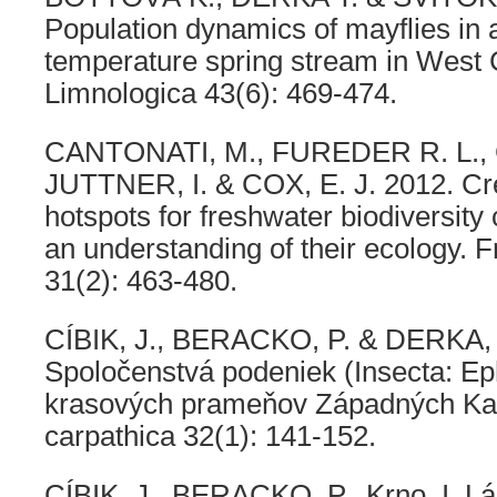
Population dynamics of mayflies in 
temperature spring stream in West 
Limnologica 43(6): 469-474.
CANTONATI, M., FUREDER R. L.,
JUTTNER, I. & COX, E. J. 2012. Cre
hotspots for freshwater biodiversity
an understanding of their ecology. 
31(2): 463-480.
CÍBIK, J., BERACKO, P. & DERKA, 
Spoločenstvá podeniek (Insecta: E
krasových prameňov Západných Ka
carpathica 32(1): 141-152.
CÍBIK, J., BERACKO, P., Krno, I, Lá