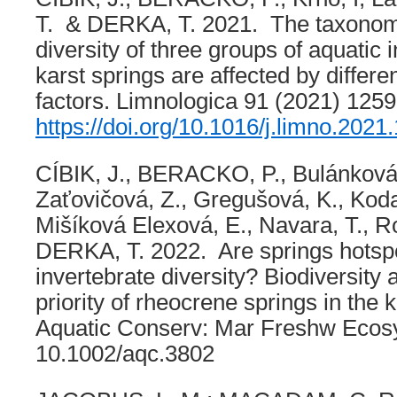
T. & DERKA, T. 2021. The taxonomi
diversity of three groups of aquatic 
karst springs are affected by differ
factors. Limnologica 91 (2021) 1259
https://doi.org/10.1016/j.limno.202
CÍBIK, J., BERACKO, P., Bulánková
Zaťovičová, Z., Gregušová, K., Kodad
Mišíková Elexová, E., Navara, T., R
DERKA, T. 2022. Are springs hotspo
invertebrate diversity? Biodiversity
priority of rheocrene springs in the 
Aquatic Conserv: Mar Freshw Ecosy
10.1002/aqc.3802